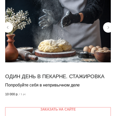
ОДИН ДЕНЬ В ПЕКАРНЕ. СТАЖИРОВКА
П
Попробуйте себя в непривычном деле
Не
10 000
р.
13
/
1 pc
ЗАКАЗАТЬ НА САЙТЕ